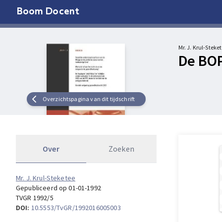
Boom Docent
Mr. J. Krul-Steke
De BOP
Overzichtspagina van dit tijdschrift
Over
Zoeken
Mr. J. Krul-Steketee
Gepubliceerd op 01-01-1992
TVGR 1992/5
DOI:
10.5553/TvGR/1992016005003