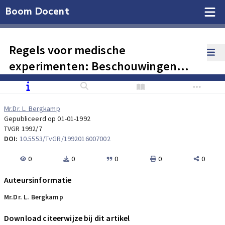
Boom Docent
Regels voor medische
experimenten: Beschouwingen
over het wetsvoorstel
Mr.Dr. L. Bergkamp
Gepubliceerd op 01-01-1992
TVGR 1992/7
DOI:
10.5553/TvGR/1992016007002
0
0
0
0
0
Auteursinformatie
Mr.Dr. L. Bergkamp
Download citeerwijze bij dit artikel