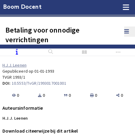
Boom Docent
Betaling voor onnodige
verrichtingen
H.J.J. Leenen
Gepubliceerd op 01-01-1993
TVGR 1993/1
DOI:
10.5553/TvGR/1993017001001
0
0
0
0
0
Auteursinformatie
H.J.J. Leenen
Download citeerwijze bij dit artikel