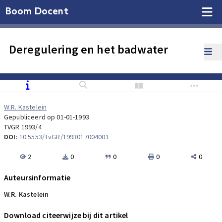
Boom Docent
Deregulering en het badwater
W.R. Kastelein
Gepubliceerd op 01-01-1993
TVGR 1993/4
DOI:
10.5553/TvGR/1993017004001
2
0
0
0
0
Auteursinformatie
W.R. Kastelein
Download citeerwijze bij dit artikel