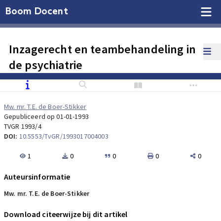
Boom Docent
Inzagerecht en teambehandeling in
de psychiatrie
Mw. mr. T.E. de Boer-Stikker
Gepubliceerd op 01-01-1993
TVGR 1993/4
DOI:
10.5553/TvGR/1993017004003
1
0
0
0
0
Auteursinformatie
Mw. mr. T.E. de Boer-Stikker
Download citeerwijze bij dit artikel