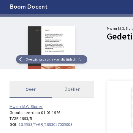
Boom Docent
Mw mr M.G. Sluit
Gedeti
Overzichtspagina van dit tijdschrift
Over
Zoeken
Mw mr M.G. Sluiter
Gepubliceerd op 01-01-1993
TVGR 1993/5
DOI:
10.5553/TvGR/1993017005003