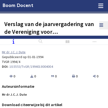
Boom Docent
Verslag van de jaarvergadering van
de Vereniging voor
Gezondheidsrecht op 22 april 1994
Mr dr J.C.J. Dute
Gepubliceerd op 01-01-1994
TVGR 1994/4
DOI:
10.5553/TvGR/1994018004004
0
0
0
0
0
Auteursinformatie
Mr dr J.C.J. Dute
Download citeerwijze bij dit artikel