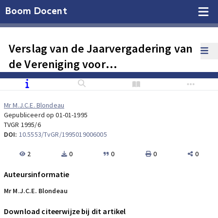
Boom Docent
Verslag van de Jaarvergadering van
de Vereniging voor
Gezondheidsrecht op 28 april 1995
Mr M.J.C.E. Blondeau
Gepubliceerd op 01-01-1995
TVGR 1995/6
DOI:
10.5553/TvGR/1995019006005
2
0
0
0
0
Auteursinformatie
Mr M.J.C.E. Blondeau
Download citeerwijze bij dit artikel