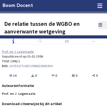
Boom Docent
De relatie tussen de WGBO en
aanverwante wetgeving
Prof. mr J. Legemaate
Gepubliceerd op 01-01-1996
TVGR 1996/1
DOI:
10.5553/TvGR/1996020001004
14
0
0
0
0
Auteursinformatie
Prof. mr J. Legemaate
Download citeerwijze bij dit artikel