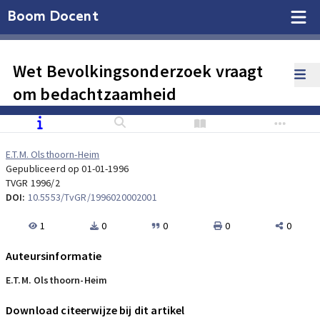
Boom Docent
Wet Bevolkingsonderzoek vraagt
om bedachtzaamheid
E.T.M. Olsthoorn-Heim
Gepubliceerd op 01-01-1996
TVGR 1996/2
DOI:
10.5553/TvGR/1996020002001
1
0
0
0
0
Auteursinformatie
E.T.M. Olsthoorn-Heim
Download citeerwijze bij dit artikel