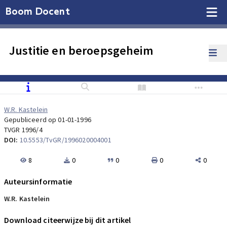
Boom Docent
Justitie en beroepsgeheim
W.R. Kastelein
Gepubliceerd op 01-01-1996
TVGR 1996/4
DOI:
10.5553/TvGR/1996020004001
8
0
0
0
0
Auteursinformatie
W.R. Kastelein
Download citeerwijze bij dit artikel