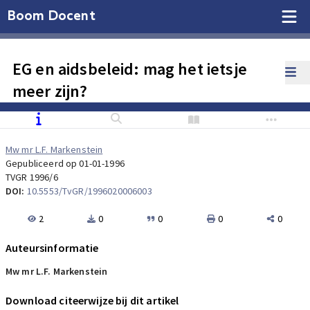
Boom Docent
EG en aidsbeleid: mag het ietsje
meer zijn?
Mw mr L.F. Markenstein
Gepubliceerd op 01-01-1996
TVGR 1996/6
DOI:
10.5553/TvGR/1996020006003
2
0
0
0
0
Auteursinformatie
Mw mr L.F. Markenstein
Download citeerwijze bij dit artikel