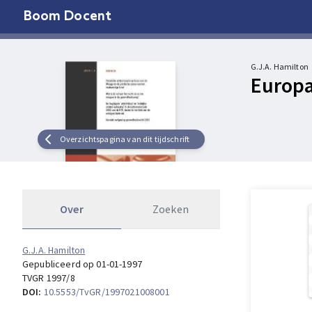
Boom Docent
G.J.A. Hamilton
Europa
Overzichtspagina van dit tijdschrift
Over
Zoeken
G.J.A. Hamilton
Gepubliceerd op 01-01-1997
TVGR 1997/8
DOI:
10.5553/TvGR/1997021008001