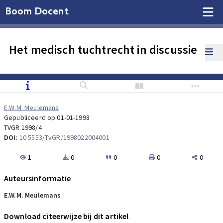
Boom Docent
Het medisch tuchtrecht in discussie
E.W.M. Meulemans
Gepubliceerd op 01-01-1998
TVGR 1998/4
DOI:
10.5553/TvGR/1998022004001
1
0
0
0
0
Auteursinformatie
E.W.M. Meulemans
Download citeerwijze bij dit artikel