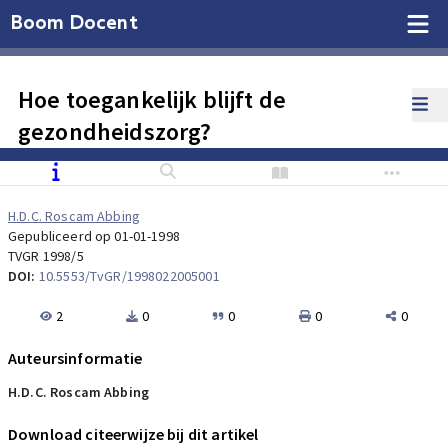
Boom Docent
Hoe toegankelijk blijft de
gezondheidszorg?
H.D.C. Roscam Abbing
Gepubliceerd op 01-01-1998
TVGR 1998/5
DOI:
10.5553/TvGR/1998022005001
2
0
0
0
0
Auteursinformatie
H.D.C. Roscam Abbing
Download citeerwijze bij dit artikel