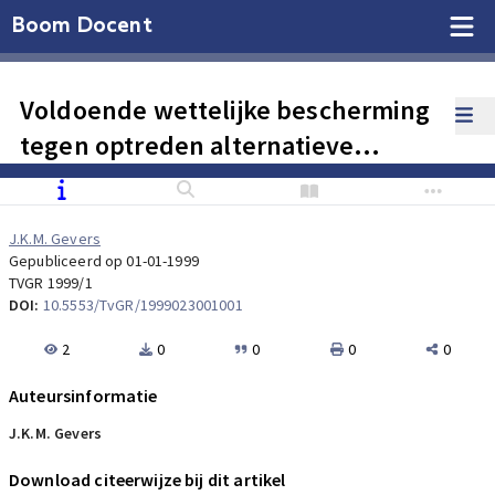
Boom Docent
Voldoende wettelijke bescherming
tegen optreden alternatieve
genezers?
J.K.M. Gevers
Gepubliceerd op 01-01-1999
TVGR 1999/1
DOI:
10.5553/TvGR/1999023001001
2
0
0
0
0
Auteursinformatie
J.K.M. Gevers
Download citeerwijze bij dit artikel