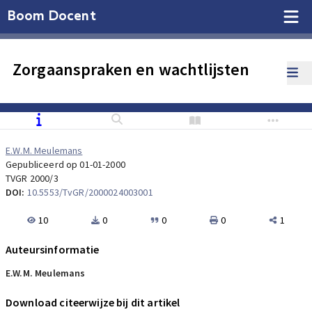
Boom Docent
Zorgaanspraken en wachtlijsten
E.W.M. Meulemans
Gepubliceerd op 01-01-2000
TVGR 2000/3
DOI:
10.5553/TvGR/2000024003001
10
0
0
0
1
Auteursinformatie
E.W.M. Meulemans
Download citeerwijze bij dit artikel