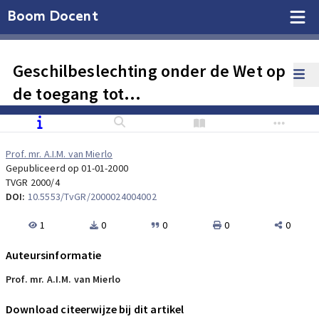
Boom Docent
Geschilbeslechting onder de Wet op
de toegang tot
ziektekostenverzekeringen
Prof. mr. A.I.M. van Mierlo
Gepubliceerd op 01-01-2000
TVGR 2000/4
DOI:
10.5553/TvGR/2000024004002
1
0
0
0
0
Auteursinformatie
Prof. mr. A.I.M. van Mierlo
Download citeerwijze bij dit artikel