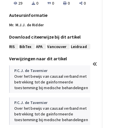
29
0
0
0
0
Auteursinformatie
Mr. M.J.J. de Ridder
Download citeerwijze bij dit artikel
RIS
BibTex
APA
Vancouver
Leidraad
Verwijzingen naar dit artikel
P.C.J. de Tavernier
Over het bewijs van causaal verband met
betrekking tot de geïnformeerde
toestemming bij medische behandelingen
P.C.J. de Tavernier
Over het bewijs van causaal verband met
betrekking tot de geïnformeerde
toestemming bij medische behandelingen