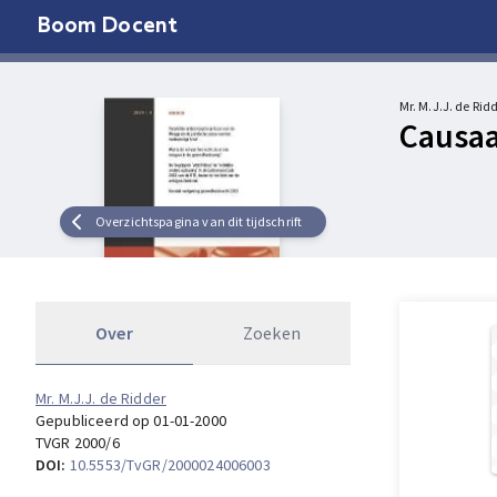
Boom Docent
Mr. M.J.J. de Rid
Causaa
Overzichtspagina van dit tijdschrift
Over
Zoeken
Mr. M.J.J. de Ridder
Gepubliceerd op 01-01-2000
TVGR 2000/6
DOI:
10.5553/TvGR/2000024006003