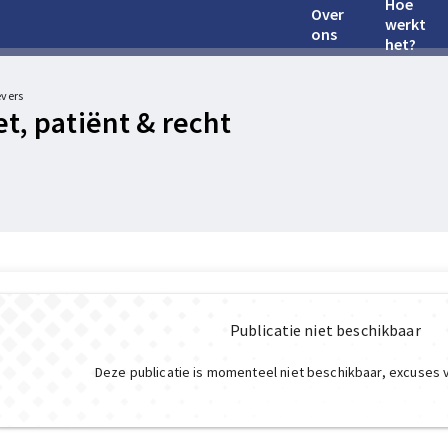
Hoe
Over
werkt
ons
het?
evers
et, patiënt & recht
Publicatie niet beschikbaar
Deze publicatie is momenteel niet beschikbaar, excuses