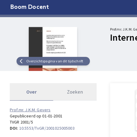
Boom Docent
Prof.mr. J.K.M. G
Intern
Overzichtspagina van dit tijdschrift
Over
Zoeken
Prof.mr. J.K.M. Gevers
Gepubliceerd op 01-01-2001
TVGR 2001/5
DOI:
10.5553/TvGR/2001025005003